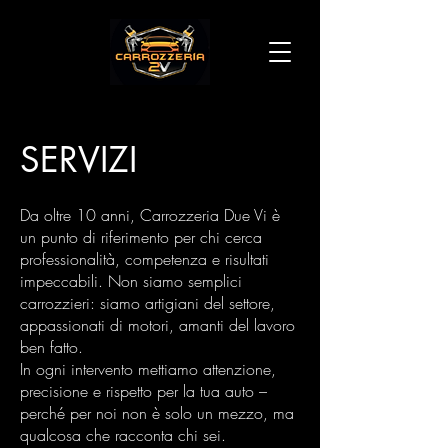
SERVIZI
Da oltre 10 anni, Carrozzeria Due Vi è
un punto di riferimento per chi cerca
professionalità, competenza e risultati
impeccabili. Non siamo semplici
carrozzieri: siamo artigiani del settore,
appassionati di motori, amanti del lavoro
ben fatto.
In ogni intervento mettiamo attenzione,
precisione e rispetto per la tua auto –
perché per noi non è solo un mezzo, ma
qualcosa che racconta chi sei.