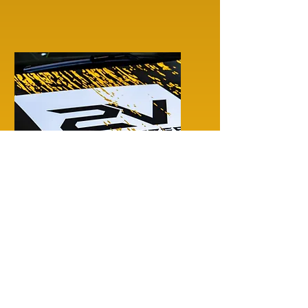
GESTIONE SINISTRI
Ci occupiamo di tutto, anche
delle pratiche assicurative.